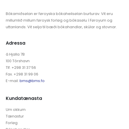
Bókamiðsølan er føroyska bókaheilsølan burturav. Vit eru
millumlið millum føroysk forløg og bókasølu í Føroyum og
uttanlands. Vit selja til bæði bókahandlar, skúlar og stovnar.
Adressa
á Hjalla 7B
100 Tórshavn
Tlf. +298 31 37 56
Fax. +298 31 99 06
E-mail:
bms@bms.fo
Kundatænasta
Um okkum
Tænastur
Forløg