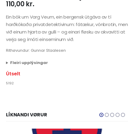
110,00
kr.
Ein bók um Varg Veum, ein bergensk útgáva av tí
harðkókaða privatdetektivinum: fátækur, vónbrotin, men
við einum hjarta av gulli – og einari fløsku av akvavitti at
verja seg ímóti einseminum við.
Rithøvundur: Gunnar Staalesen
Fleiri upplýsingar
Útselt
5192
LÍKNANDI VØRUR