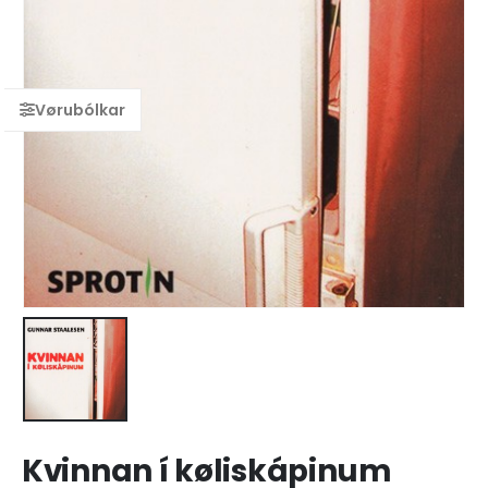
Kvinnan í køliskápinum