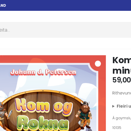
AND
Kom
min
59,0
Rithøvun
Fleiri
Á goymsl
10135