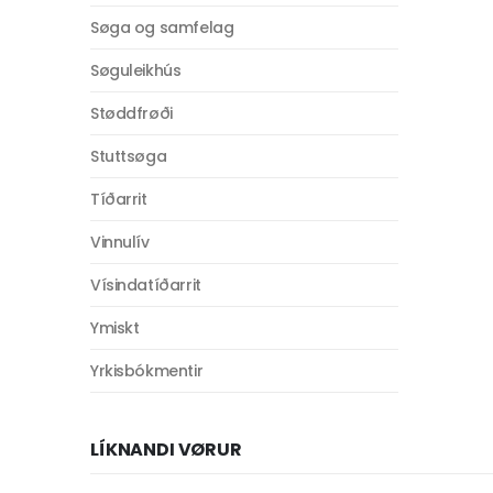
Søga og samfelag
Søguleikhús
Støddfrøði
Stuttsøga
Tíðarrit
Vinnulív
Vísindatíðarrit
Ymiskt
Yrkisbókmentir
LÍKNANDI VØRUR