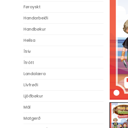
Føroyskt
Handarbeiði
Handbøkur
Heilsa
Ítriv
Ítrótt
Landalæra
Lívfrøði
Ljóðbøkur
Mál
Matgerð