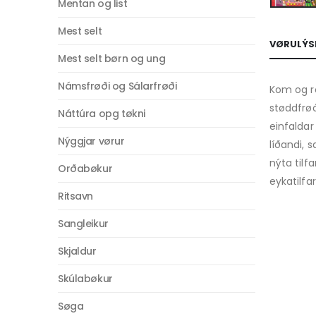
Mentan og list
Mest selt
VØRULÝS
Mest selt børn og ung
Námsfrøði og Sálarfrøði
Kom og ro
støddfrøð
Náttúra opg tøkni
einfaldar
Nýggjar vørur
líðandi, 
nýta tilfa
Orðabøkur
eykatilfa
Ritsavn
Sangleikur
Skjaldur
Skúlabøkur
Søga