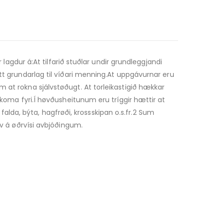
 lagdur á:At tilfarið stuðlar undir grundleggjandi
tt grundarlag til víðari menning.At uppgávurnar eru
 at rokna sjálvstøðugt. At torleikastigið hækkar
 koma fyri.Í høvðusheitunum eru tríggir hættir at
, falda, býta, hagfrøði, krossskipan o.s.fr.2 Sum
rv á øðrvísi avbjóðingum.