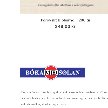
Støddfrøði 8, Uppgávubók
258,00
kr.
Bókamiðsølan er føroyska bókaheilsølan burturav. Vit er
føroysk forløg og bókasølu í Føroyum og uttanlands. Vit s
bókahandlar, skúlar og stovnar.