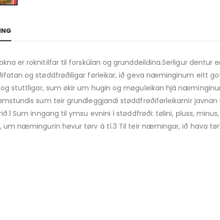
ING
kna er roknitilfar til forskúlan og grunddeildina.Serligur dentur er
ifatan og støddfrøðiligar førleikar, ið geva næminginum eitt go
 og stuttligar, sum økir um hugin og møguleikan hjá næminginum
samstundis sum teir grundleggjandi støddfrøðiførleikarnir javnan
rið.1 Sum inngang til ymsu evnini í støddfrøði: tølini, pluss, minus
r, um næmingurin hevur tørv á tí.3 Til teir næmingar, ið hava tø