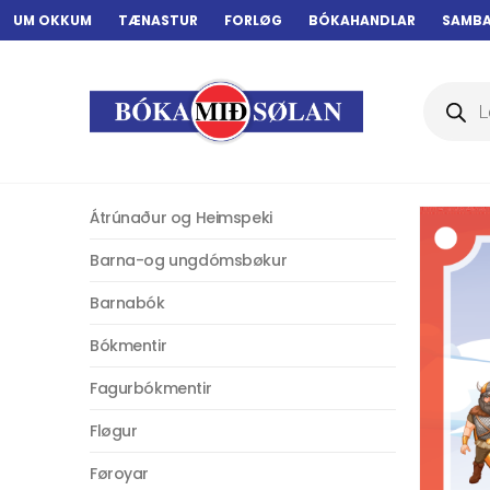
UM OKKUM
TÆNASTUR
FORLØG
BÓKAHANDLAR
SAMB
Products
search
Átrúnaður og Heimspeki
Barna-og ungdómsbøkur
Barnabók
Bókmentir
Fagurbókmentir
Fløgur
Føroyar