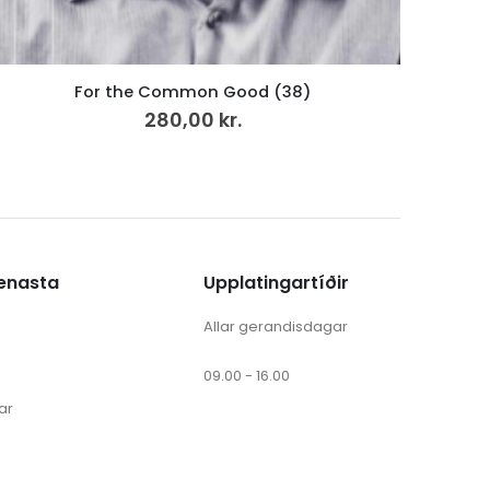
Fuglafjørður og fuglfiringar 1 (6)
495,00
kr.
ænasta
Upplatingartíðir
Allar gerandisdagar
09.00 - 16.00
ar