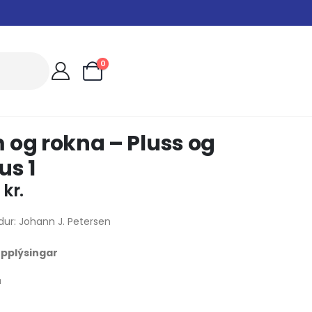
0
 og rokna – Pluss og
us 1
0
kr.
dur: Johann J. Petersen
 upplýsingar
u