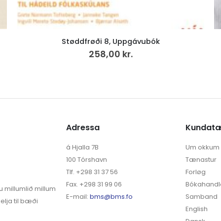
For the Common Good (38)
280,00
kr.
Adressa
Kundat
á Hjalla 7B
Um okkum
100 Tórshavn
Tænastur
Tlf. +298 31 37 56
Forløg
Fax. +298 31 99 06
Bókahandl
u millumlið millum
E-mail:
bms@bms.fo
Samband
elja til bæði
English