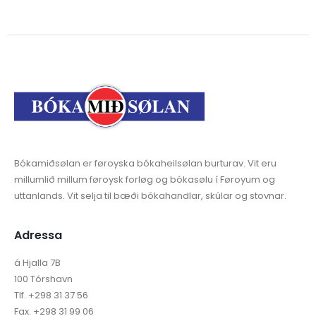
Bókamiðsølan er føroyska bókaheilsølan burturav. Vit eru
millumlið millum føroysk forløg og bókasølu í Føroyum og
uttanlands. Vit selja til bæði bókahandlar, skúlar og stovnar.
Adressa
á Hjalla 7B
100 Tórshavn
Tlf. +298 31 37 56
Fax. +298 31 99 06