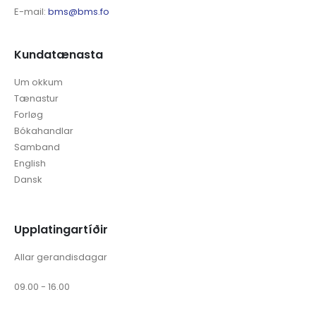
E-mail:
bms@bms.fo
Kundatænasta
Um okkum
Tænastur
Forløg
Bókahandlar
Samband
English
Dansk
Upplatingartíðir
Allar gerandisdagar
09.00 - 16.00