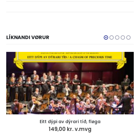
LÍKNANDI VØRUR
Eitt dýpi av dýrari tíð, fløga
149,00
kr.
v.mvg