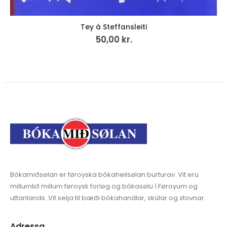
Tey á Steffansleiti
50,00
kr.
Bókamiðsølan er føroyska bókaheilsølan burturav. Vit eru
millumlið millum føroysk forløg og bókasølu í Føroyum og
uttanlands. Vit selja til bæði bókahandlar, skúlar og stovnar.
Adressa