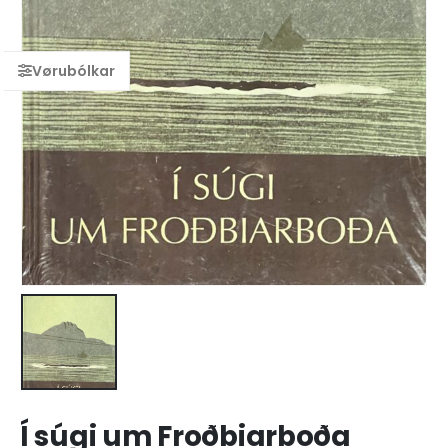
Í súgi um Froðbiarboða