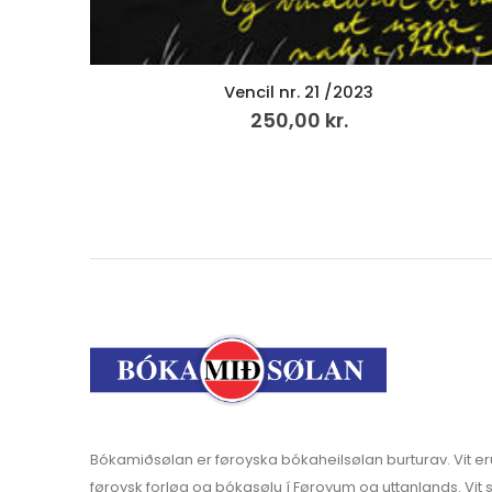
Tíð – Deiggj, LP
249,00
kr.
v.mvg
Bókamiðsølan er føroyska bókaheilsølan burturav. Vit er
føroysk forløg og bókasølu í Føroyum og uttanlands. Vit s