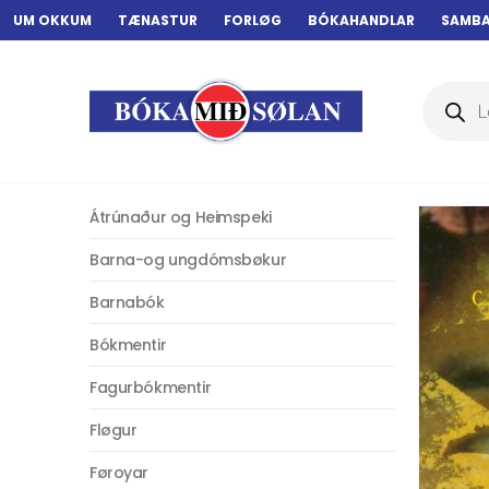
UM OKKUM
TÆNASTUR
FORLØG
BÓKAHANDLAR
SAMB
Products
search
Átrúnaður og Heimspeki
Barna-og ungdómsbøkur
Barnabók
Bókmentir
Fagurbókmentir
Fløgur
Føroyar