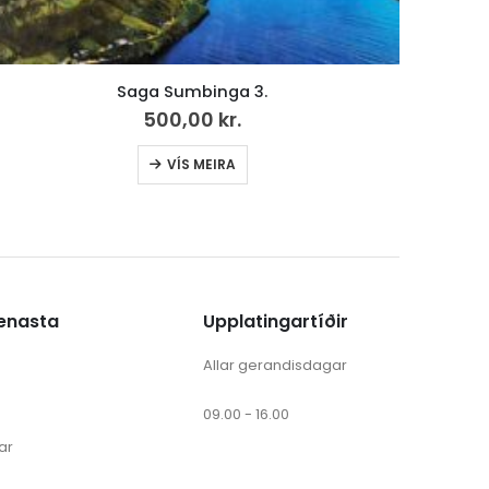
Tey á Steffansleiti
50,00
kr.
ænasta
Upplatingartíðir
Allar gerandisdagar
09.00 - 16.00
ar