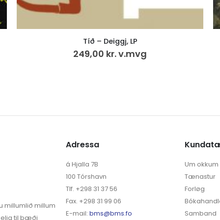
Saga Sumbinga 3.
500,00
kr.
VÍS MEIRA
Adressa
Kundat
á Hjalla 7B
Um okkum
100 Tórshavn
Tænastur
Tlf. +298 31 37 56
Forløg
Fax. +298 31 99 06
Bókahandl
u millumlið millum
E-mail:
bms@bms.fo
Samband
elja til bæði