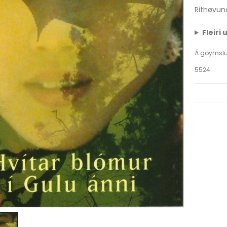
Rithøvund
Fleiri
Á goymsl
5524