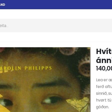
AND
Hvít
ánn
140,
Lea er æ
ferð aft
sinnið, 
hvørt tú
góðan.