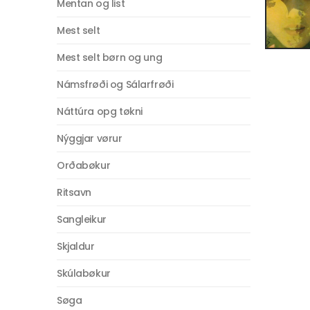
Mentan og list
Mest selt
Mest selt børn og ung
Námsfrøði og Sálarfrøði
Náttúra opg tøkni
Nýggjar vørur
Orðabøkur
Ritsavn
Sangleikur
Skjaldur
Skúlabøkur
Søga