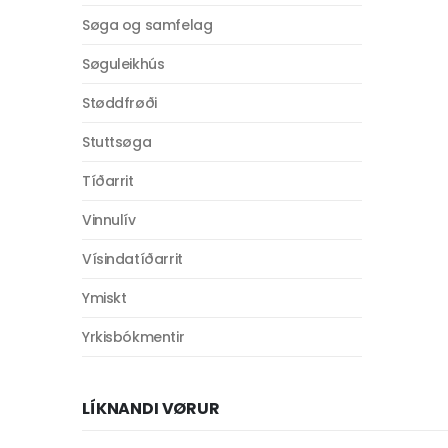
Søga og samfelag
Søguleikhús
Støddfrøði
Stuttsøga
Tíðarrit
Vinnulív
Vísindatíðarrit
Ymiskt
Yrkisbókmentir
LÍKNANDI VØRUR