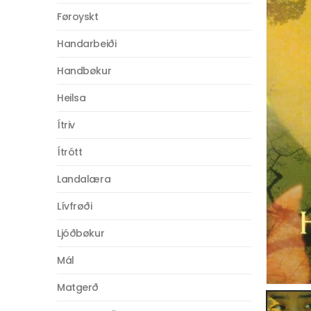
Føroyskt
Handarbeiði
Handbøkur
Heilsa
Ítriv
Ítrótt
Landalæra
Lívfrøði
Ljóðbøkur
Mál
Matgerð