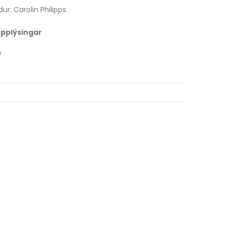
ur: Carolin Philipps
 upplýsingar
u