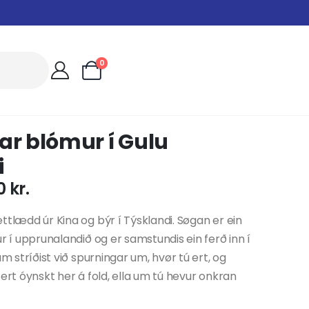
0
ar blómur í Gulu
i
00
kr.
ttlædd úr Kina og býr í Týsklandi. Søgan er ein
ur í upprunalandið og er samstundis ein ferð inn í
sum stríðist við spurningar um, hvør tú ert, og
 ert óynskt her á fold, ella um tú hevur onkran