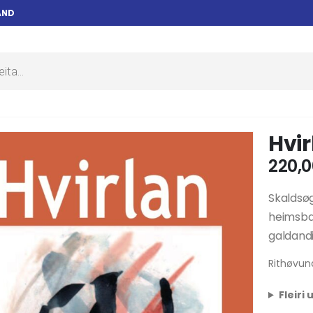
AND
Hvir
220,
Skaldsøg
heimsbar
galdandi
Rithøvun
Fleiri