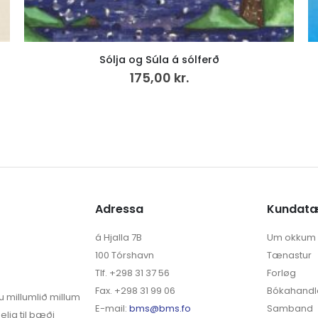
Saga Sumbinga 1.
500,00
kr.
VÍS MEIRA
Adressa
Kundat
á Hjalla 7B
Um okkum
100 Tórshavn
Tænastur
Tlf. +298 31 37 56
Forløg
Fax. +298 31 99 06
Bókahandl
u millumlið millum
E-mail:
bms@bms.fo
Samband
elja til bæði