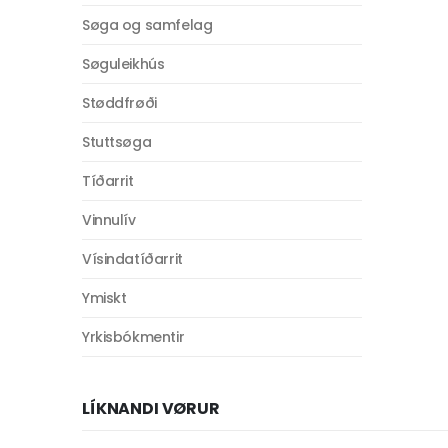
Søga og samfelag
Søguleikhús
Støddfrøði
Stuttsøga
Tíðarrit
Vinnulív
Vísindatíðarrit
Ymiskt
Yrkisbókmentir
LÍKNANDI VØRUR