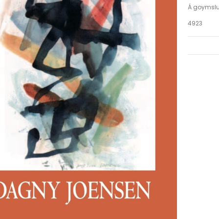
Á goymsl
4923