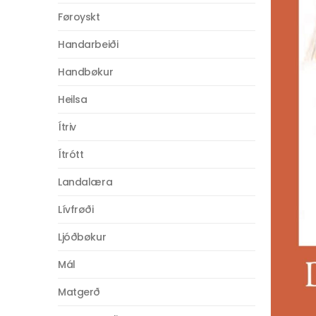
Føroyskt
Handarbeiði
Handbøkur
Heilsa
Ítriv
Ítrótt
Landalæra
Lívfrøði
Ljóðbøkur
Mál
Matgerð