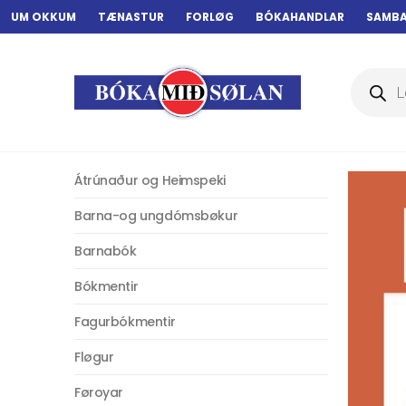
UM OKKUM
TÆNASTUR
FORLØG
BÓKAHANDLAR
SAMB
Products
search
Átrúnaður og Heimspeki
Barna-og ungdómsbøkur
Barnabók
Bókmentir
Fagurbókmentir
Fløgur
Føroyar