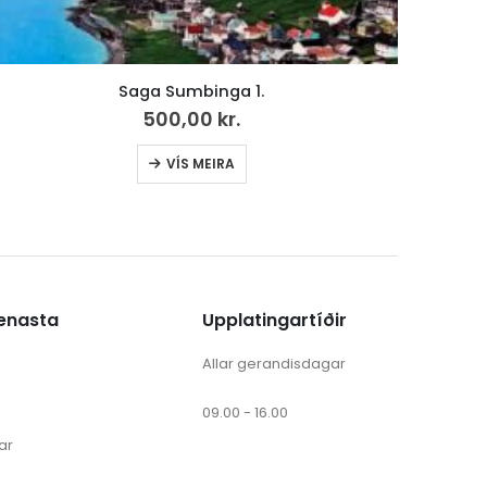
Støddfrøði 8, Uppgávubók
Ki
258,00
kr.
ænasta
Upplatingartíðir
Allar gerandisdagar
09.00 - 16.00
ar