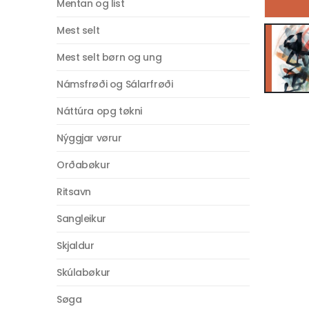
Mentan og list
Mest selt
Mest selt børn og ung
Námsfrøði og Sálarfrøði
Náttúra opg tøkni
Nýggjar vørur
Orðabøkur
Ritsavn
Sangleikur
Skjaldur
Skúlabøkur
Søga