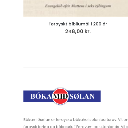
Sólja og Súla á sólferð
175,00
kr.
Bókamiðsølan er føroyska bókaheilsølan burturav. Vit er
føroysk forløg og bókasølu í Føroyum og uttanlands. Vit s