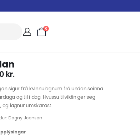
0
lan
00
kr.
an sigur frá kvinnulagnum frá undan seinna
daga og til í dag. Hvussu tilvildin ger seg
, og lagnur umskarast.
dur: Dagny Joensen
 upplýsingar