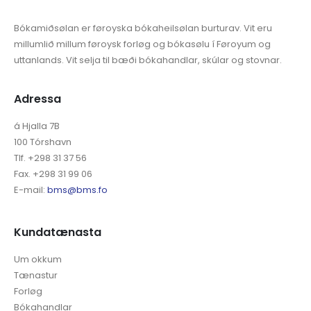
Bókamiðsølan er føroyska bókaheilsølan burturav. Vit eru
millumlið millum føroysk forløg og bókasølu í Føroyum og
uttanlands. Vit selja til bæði bókahandlar, skúlar og stovnar.
Adressa
á Hjalla 7B
100 Tórshavn
Tlf. +298 31 37 56
Fax. +298 31 99 06
E-mail:
bms@bms.fo
Kundatænasta
Um okkum
Tænastur
Forløg
Bókahandlar