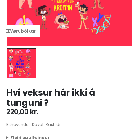
Hví veksur hár ikki á
tunguni ?
220,00
kr.
Rithøvundur: Kaveh Rashidi
Fleiri upplýsingar