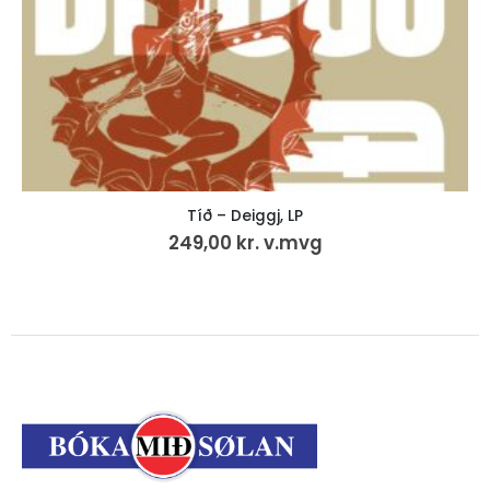
Tíð – Deiggj, LP
249,00
kr.
v.mvg