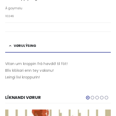
Á goymslu
10246
VØRULÝSING
Vitan um kroppin frá høvdið til fót!
Blív klókari enn tey vaksnu!
Leingi livi kroppurin!
LÍKNANDI VØRUR