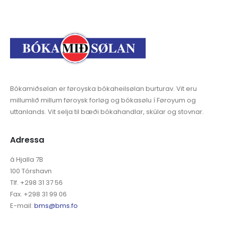
Bókamiðsølan er føroyska bókaheilsølan burturav. Vit eru
millumlið millum føroysk forløg og bókasølu í Føroyum og
uttanlands. Vit selja til bæði bókahandlar, skúlar og stovnar.
Adressa
á Hjalla 7B
100 Tórshavn
Tlf. +298 31 37 56
Fax. +298 31 99 06
E-mail:
bms@bms.fo