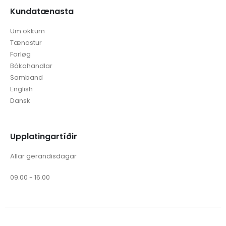
Kundatænasta
Um okkum
Tænastur
Forløg
Bókahandlar
Samband
English
Dansk
Upplatingartíðir
Allar gerandisdagar
09.00 - 16.00