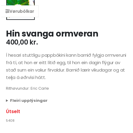
Hin svanga ormveran
400,00
kr.
Í hesari stuttligu pappbókini kann barnið fylgja ormveruni
frá tí, at hon er eitt lítið egg, til hon ein dagin flýgur av
stað sum ein vakur firvaldur. Barnið lærir vikudagar og at
telja á øðrvísi hátt.
Rithøvundur: Eric Carle
Fleiri upplýsingar
Útselt
5408