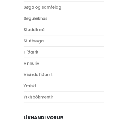
Søga og samfelag
Søguleikhús
Støddfrøði
Stuttsøga
Tíðarrit
Vinnulív
Vísindatíðarrit
Ymiskt
Yrkisbókmentir
LÍKNANDI VØRUR