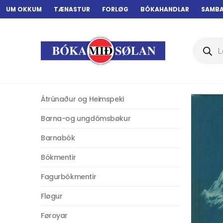
UM OKKUM
TÆNASTUR
FORLØG
BÓKAHANDLAR
SAMB
Products
search
Átrúnaður og Heimspeki
Barna-og ungdómsbøkur
Barnabók
Bókmentir
Fagurbókmentir
Fløgur
Føroyar