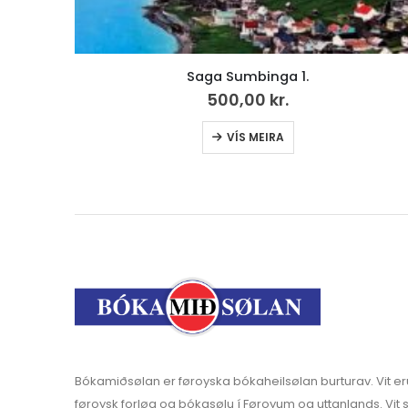
Hjartasláttur, LP
199,00
kr.
v.mvg
Bókamiðsølan er føroyska bókaheilsølan burturav. Vit er
føroysk forløg og bókasølu í Føroyum og uttanlands. Vit s
bókahandlar, skúlar og stovnar.