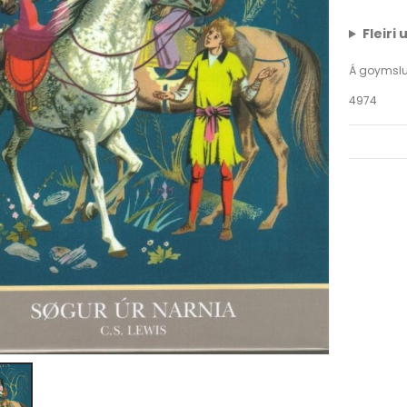
Fleiri
Á goymsl
4974