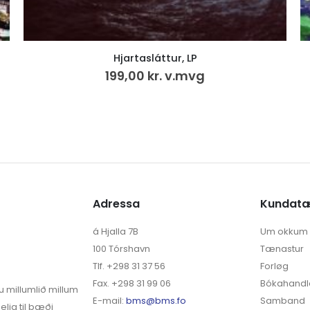
Litbók – Sólja og Súla á sólferð
50,00
kr.
Adressa
Kundat
á Hjalla 7B
Um okkum
100 Tórshavn
Tænastur
Tlf. +298 31 37 56
Forløg
Fax. +298 31 99 06
Bókahandl
u millumlið millum
E-mail:
bms@bms.fo
Samband
elja til bæði
English