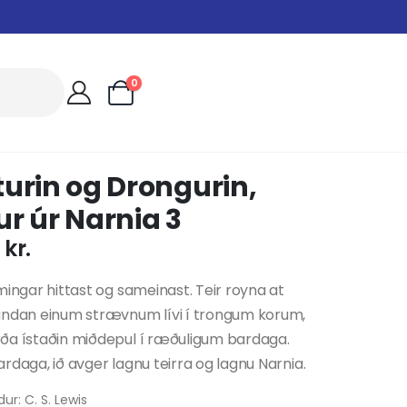
0
urin og Drongurin,
r úr Narnia 3
0
kr.
mingar hittast og sameinast. Teir royna at
undan einum strævnum lívi í trongum korum,
ða ístaðin miðdepul í ræðuligum bardaga.
rdaga, ið avger lagnu teirra og lagnu Narnia.
ur: C. S. Lewis