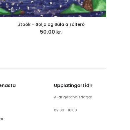
Náttúrunnar Børn (15)
40,00
kr.
ænasta
Upplatingartíðir
Allar gerandisdagar
09.00 - 16.00
ar