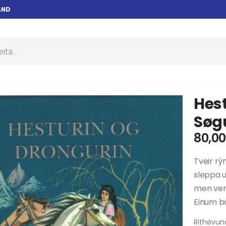
AND
Hest
Søgu
80,0
Tveir rý
sleppa 
men ver
Einum ba
Rithøvund