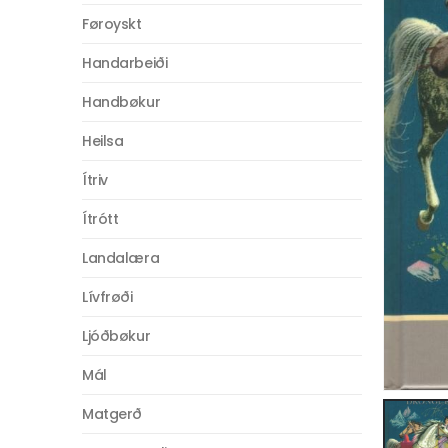
Føroyskt
Handarbeiði
Handbøkur
Heilsa
Ítriv
Ítrótt
Landalæra
Lívfrøði
Ljóðbøkur
Mál
Matgerð