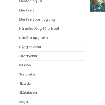
Mentan og list
Mest selt
Mest selt børn og ung
Námsfrøði og Sálarfrøði
Náttúra opg tøkni
Nýggjar vørur
Orðabøkur
Ritsavn
Sangleikur
Skjaldur
Skúlabøkur
Søga