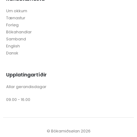
Um okkum
Tænastur
Forløg
Bókahandlar
Samband
English
Dansk
Upplatingartíðir
Allar gerandisdagar
09.00 - 16.00
© Bókamiðsølan 2026