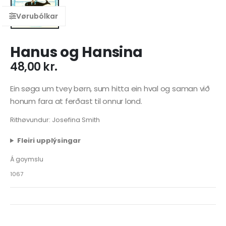
Hanus og Hansina
48,00
kr.
Ein søga um tvey børn, sum hitta ein hval og saman við
honum fara at ferðast til onnur lond.
Rithøvundur: Josefina Smith
Fleiri upplýsingar
Á goymslu
1067