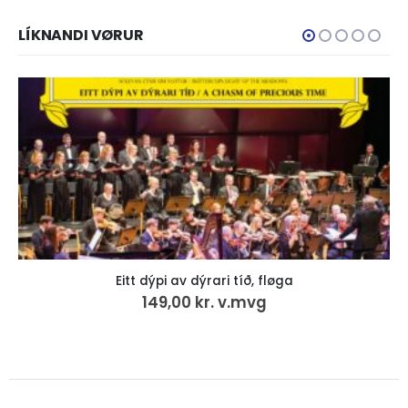
LÍKNANDI VØRUR
Eitt dýpi av dýrari tíð, fløga
149,00
kr.
v.mvg