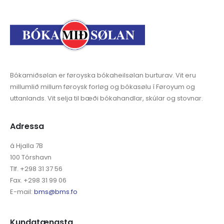
Bókamiðsølan er føroyska bókaheilsølan burturav. Vit eru
millumlið millum føroysk forløg og bókasølu í Føroyum og
uttanlands. Vit selja til bæði bókahandlar, skúlar og stovnar.
Adressa
á Hjalla 7B
100 Tórshavn
Tlf. +298 31 37 56
Fax. +298 31 99 06
E-mail:
bms@bms.fo
Kundatænasta