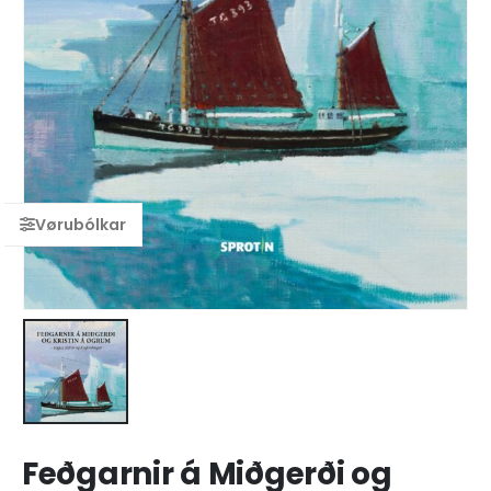
Feðgarnir á Miðgerði og