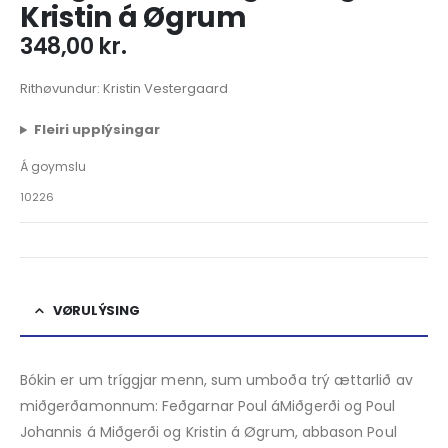
Kristin á Øgrum
348,00
kr.
Rithøvundur: Kristin Vestergaard
Fleiri upplýsingar
Á goymslu
10226
VØRULÝSING
Bókin er um tríggjar menn, sum umboða trý ættarlið av
miðgerða­monnum: Feðgarnar Poul áMiðgerði og Poul
Johannis á Miðgerði og Kristin á Øgrum, abbason Poul