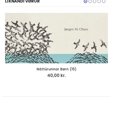
LÍKNANDI VØRUR
Trúbótin 500 ár
0,00
kr.