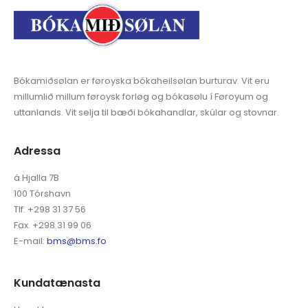
Bókamiðsølan er føroyska bókaheilsølan burturav. Vit eru
millumlið millum føroysk forløg og bókasølu í Føroyum og
uttanlands. Vit selja til bæði bókahandlar, skúlar og stovnar.
Adressa
á Hjalla 7B
100 Tórshavn
Tlf. +298 31 37 56
Fax. +298 31 99 06
E-mail:
bms@bms.fo
Kundatænasta