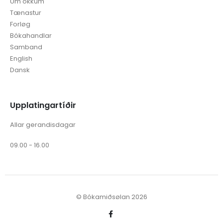
Um okkum
Tænastur
Forløg
Bókahandlar
Samband
English
Dansk
Upplatingartíðir
Allar gerandisdagar
09.00 - 16.00
© Bókamiðsølan 2026