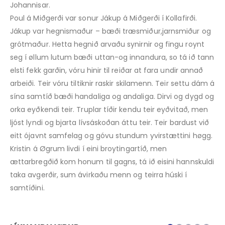
Johannisar.
Poul á Miðgerði var sonur Jákup á Miðgerði í Kollafirði.
Jákup var hegnismaður – bæði træsmiður,jarnsmiður og
grótmaður. Hetta hegnið arvaðu synirnir og fingu roynt
seg í øllum lutum bæði ­uttan-og innandura, so tá ið tann
elsti fekk garðin, vóru hinir til reiðar at fara undir annað
arbeiði. Teir vóru tiltiknir rask­ir skilamenn. Teir settu dám á
sína samtíð bæði handaliga og andaliga. Dirvi og dygd og
orka eyðkendi teir. Truplar tíðir kendu teir eyðvitað, men
ljóst lyndi og bjarta lívsáskoðan áttu teir. Teir bardust við
eitt ójavnt samfelag og góvu stundum yvir­stætt­ini høgg.
Kristin á Øgrum livdi í eini broytingar­tíð, men
ættarbregðið kom honum til gagns, tá ið eisini hannskuldi
taka avgerðir, sum ávirkaðu menn og teirra húski í
samtíðini.