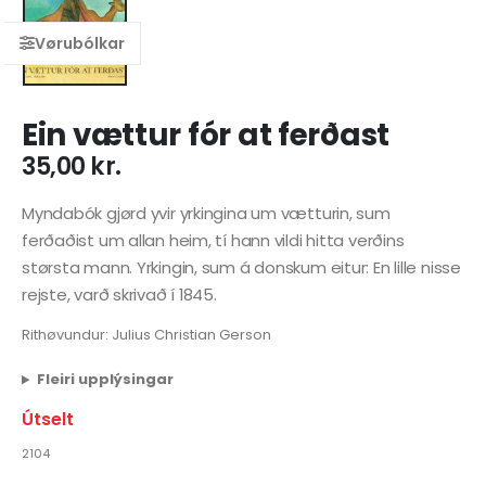
Ein vættur fór at ferðast
35,00
kr.
Myndabók gjørd yvir yrkingina um vætturin, sum
ferðaðist um allan heim, tí hann vildi hitta verðins
størsta mann. Yrkingin, sum á donskum eitur: En lille nisse
rejste, varð skrivað í 1845.
Rithøvundur: Julius Christian Gerson
Fleiri upplýsingar
Útselt
2104