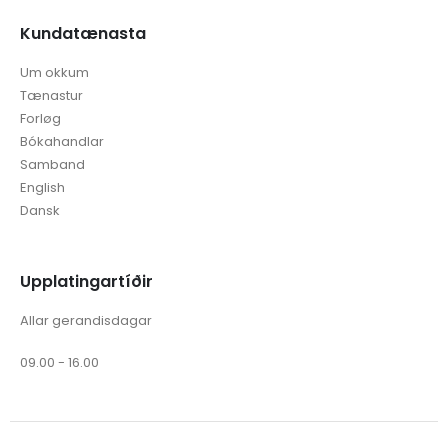
Kundatænasta
Um okkum
Tænastur
Forløg
Bókahandlar
Samband
English
Dansk
Upplatingartíðir
Allar gerandisdagar
09.00 - 16.00