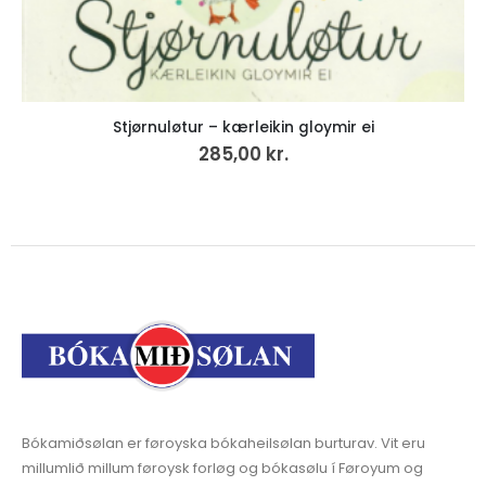
Stjørnuløtur – kærleikin gloymir ei
285,00
kr.
Bókamiðsølan er føroyska bókaheilsølan burturav. Vit eru
millumlið millum føroysk forløg og bókasølu í Føroyum og