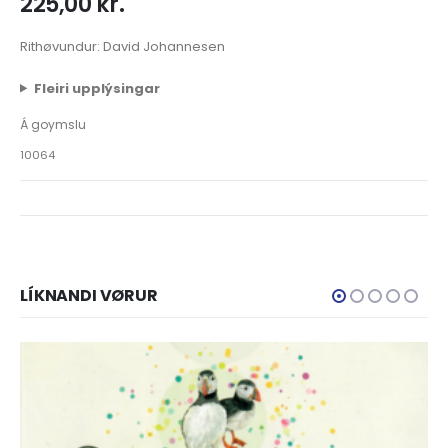
225,00
kr.
Rithøvundur: David Johannesen
Fleiri upplýsingar
Á goymslu
10064
LÍKNANDI VØRUR