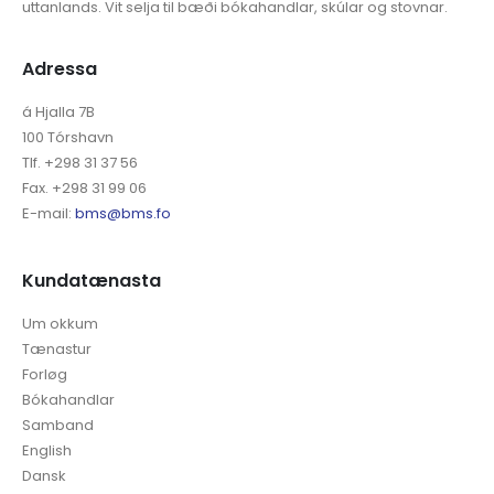
uttanlands. Vit selja til bæði bókahandlar, skúlar og stovnar.
Adressa
á Hjalla 7B
100 Tórshavn
Tlf. +298 31 37 56
Fax. +298 31 99 06
E-mail:
bms@bms.fo
Kundatænasta
Um okkum
Tænastur
Forløg
Bókahandlar
Samband
English
Dansk