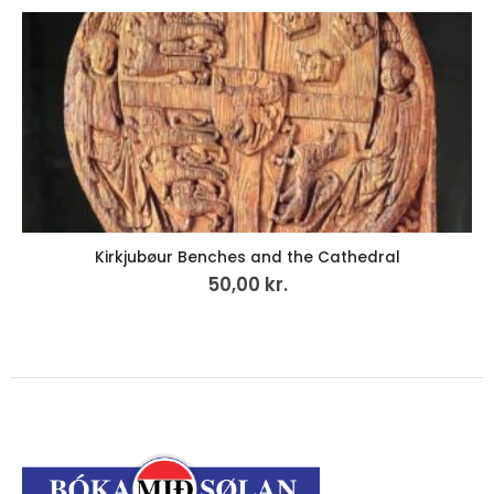
nches and the Cathedral
Hvíldar
50,00
kr.
29