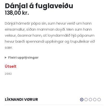
Dánjal á fuglaveiðu
138,00
kr.
Dánjal hámetir pápa sín, sum hevur verið um hann
einsamallur, síðan mamman doyði. Men sum hann
veksur, ásannar hann, at loyndarmálið hjá pápanum
hevur bæði spennandi upplivingar og trupulleikar við
sær.
Fleiri upplýsingar
Útselt
2982
LÍKNANDI VØRUR