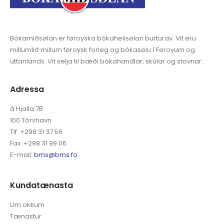
Bókamiðsølan er føroyska bókaheilsølan burturav. Vit eru
millumlið millum føroysk forløg og bókasølu í Føroyum og
uttanlands. Vit selja til bæði bókahandlar, skúlar og stovnar.
Adressa
á Hjalla 7B
100 Tórshavn
Tlf. +298 31 37 56
Fax. +298 31 99 06
E-mail:
bms@bms.fo
Kundatænasta
Um okkum
Tænastur