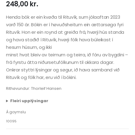
248,00
kr.
Henda bók er ein kvøða til Rituvík, sum jólaaftan 2023
varð 150 ár. Bókin er í høvuðsheitum ein ættarsøga fyri
Rituvík. Hon er ein roynd at greiða frá, hvørji hús standa
og hava staðið í Rituvík, hvørji fólk hava búleikast í
hesum húsum, og ikki
minst hvat bleiv av teimum og teirra, ið fóru av bygdini –
frá fyrstu átta niðursetufólkunum til okkara dagar.
Onkrar styttri lýsingar og søgur, ið hava samband við
Rituvík og fólk har, eru við í bókini.
Rithøvundur: Thorleif Hansen
Fleiri upplýsingar
Á goymslu
10095