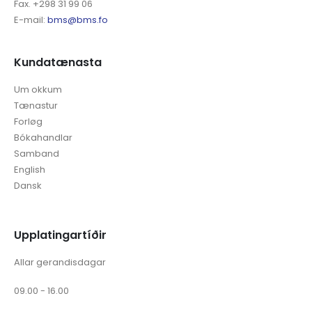
Fax. +298 31 99 06
E-mail:
bms@bms.fo
Kundatænasta
Um okkum
Tænastur
Forløg
Bókahandlar
Samband
English
Dansk
Upplatingartíðir
Allar gerandisdagar
09.00 - 16.00