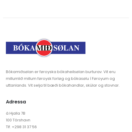
Bókamiðsølan er føroyska bókaheilsølan burturav. Vit eru
millumlið millum føroysk forløg og bókasølu í Føroyum og
uttanlands. Vit selja til bæði bókahandlar, skúlar og stovnar.
Adressa
á Hjalla 7B
100 Tórshavn
Tlf. +298 31 37 56