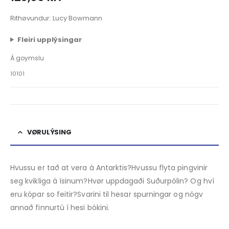
Rithøvundur: Lucy Bowmann
Fleiri upplýsingar
Á goymslu
10101
VØRULÝSING
Hvussu er tað at vera á Antarktis?Hvussu flyta pingvinir
seg kvikliga á ísinum?Hvør uppdagaði Suðurpólin? Og hví
eru kópar so feitir?Svarini til hesar spurningar og nógv
annað finnurtú í hesi bókini.