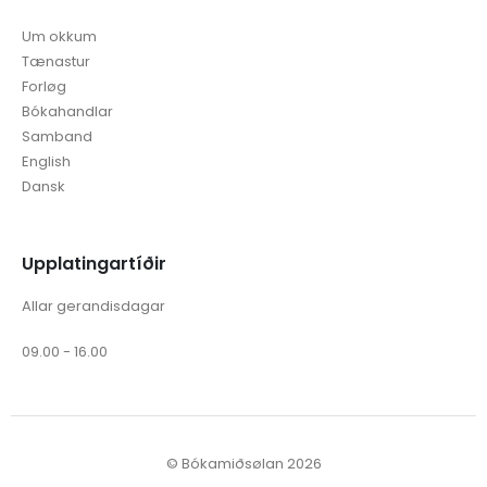
Um okkum
Tænastur
Forløg
Bókahandlar
Samband
English
Dansk
Upplatingartíðir
Allar gerandisdagar
09.00 - 16.00
© Bókamiðsølan 2026