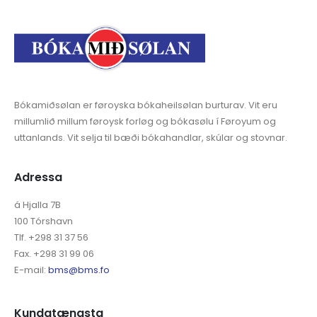
Bókamiðsølan er føroyska bókaheilsølan burturav. Vit eru
millumlið millum føroysk forløg og bókasølu í Føroyum og
uttanlands. Vit selja til bæði bókahandlar, skúlar og stovnar.
Adressa
á Hjalla 7B
100 Tórshavn
Tlf. +298 31 37 56
Fax. +298 31 99 06
E-mail:
bms@bms.fo
Kundatænasta