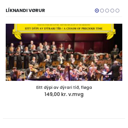
LÍKNANDI VØRUR
Eitt dýpi av dýrari tíð, fløga
149,00
kr.
v.mvg