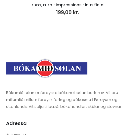
impressions · in a field
Tey á S
199,00
kr.
50
Bókamiðsølan er føroyska bókaheilsølan burturav. Vit eru
millumlið millum føroysk forløg og bókasølu í Føroyum og
uttanlands. Vit selja til bæði bókahandlar, skúlar og stovnar.
Adressa