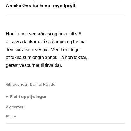
Annika Øyrabø hevur myndprýtt.
Hon kennir seg øðrvísi og hevur ilt við
at savna tankarnar í skúlanum og heima.
Teir surra sum vespur. Men hon dugir
at tekna sum ongin annar. Tá hon teknar,
gerast vespurnar til firvaldar.
Rithøvundur: Dánial Hoydal
Fleiri upplýsingar
Á goymslu
10594