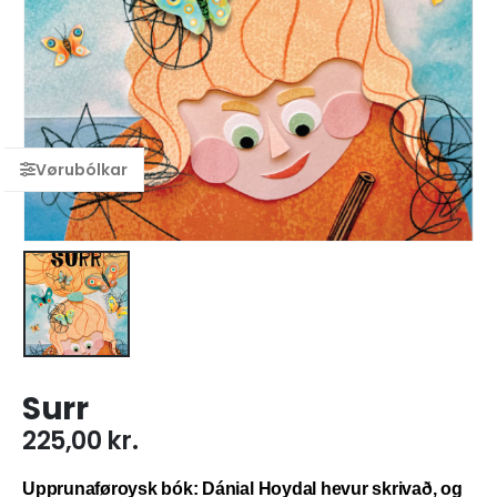
Surr
225,00
kr.
Upprunaføroysk bók: Dánial Hoydal hevur skrivað, og