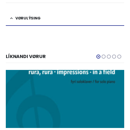
VØRULÝSING
LÍKNANDI VØRUR