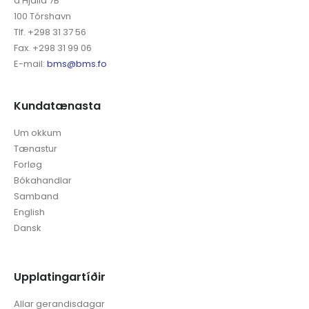
á Hjalla 7B
100 Tórshavn
Tlf. +298 31 37 56
Fax. +298 31 99 06
E-mail:
bms@bms.fo
Kundatænasta
Um okkum
Tænastur
Forløg
Bókahandlar
Samband
English
Dansk
Upplatingartíðir
Allar gerandisdagar