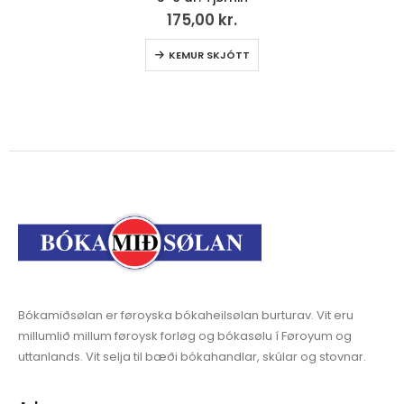
175,00
kr.
KEMUR SKJÓTT
Bókamiðsølan er føroyska bókaheilsølan burturav. Vit eru
millumlið millum føroysk forløg og bókasølu í Føroyum og
uttanlands. Vit selja til bæði bókahandlar, skúlar og stovnar.