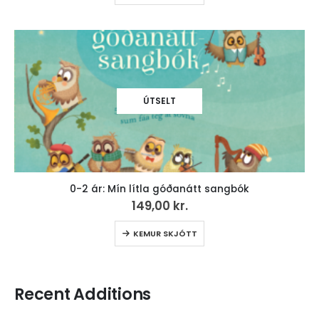
ÚTSELT
0-2 ár: Mín lítla góðanátt sangbók
149,00
kr.
KEMUR SKJÓTT
Recent Additions