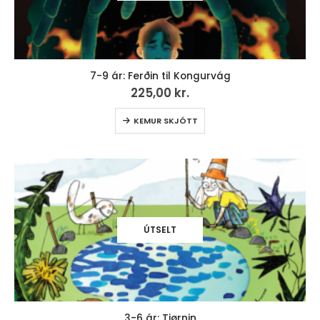
7-9 ár: Ferðin til Kongurvág
225,00
kr.
KEMUR SKJÓTT
ÚTSELT
3-6 ár: Tjørnin