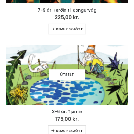
7-9 ár: Ferðin til Kongurvág
225,00
kr.
KEMUR SKJÓTT
ÚTSELT
3-6 ár: Tjørnin
175,00
kr.
KEMUR SKJÓTT