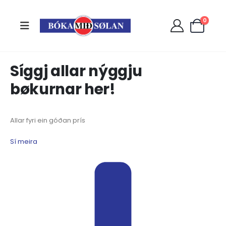
0
Síggj allar nýggju
bøkurnar her!
Allar fyri ein góðan prís
Sí meira