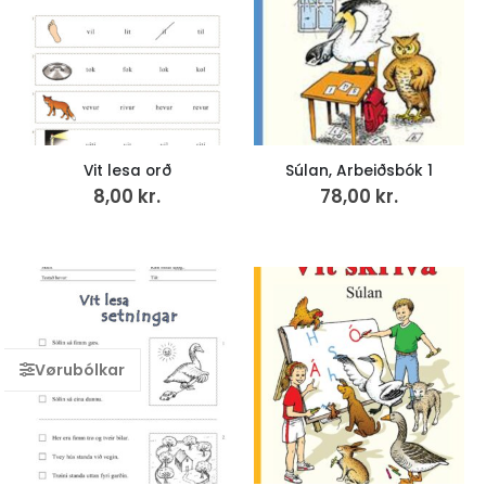
Vit lesa orð
Súlan, Arbeiðsbók 1
8,00
kr.
78,00
kr.