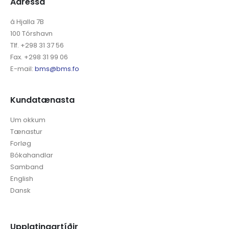
Adressa
á Hjalla 7B
100 Tórshavn
Tlf. +298 31 37 56
Fax. +298 31 99 06
E-mail:
bms@bms.fo
Kundatænasta
Um okkum
Tænastur
Forløg
Bókahandlar
Samband
English
Dansk
Upplatingartíðir