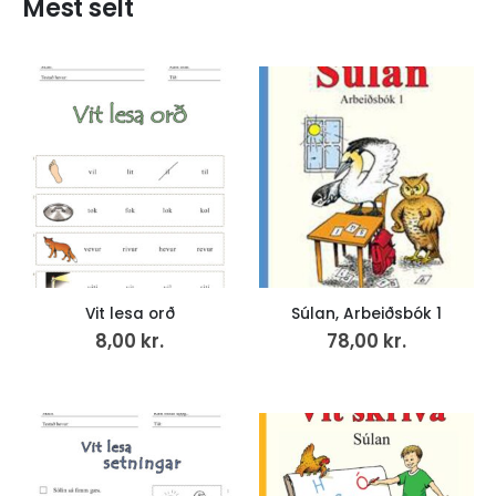
Mest selt
Vit lesa orð
Súlan, Arbeiðsbók 1
8,00
kr.
78,00
kr.