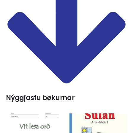
Nýggjastu bøkurnar