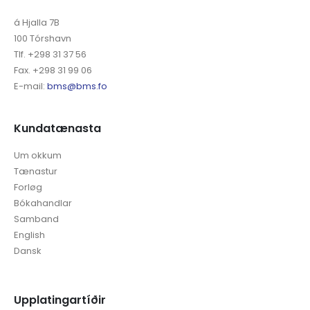
á Hjalla 7B
100 Tórshavn
Tlf. +298 31 37 56
Fax. +298 31 99 06
E-mail:
bms@bms.fo
Kundatænasta
Um okkum
Tænastur
Forløg
Bókahandlar
Samband
English
Dansk
Upplatingartíðir