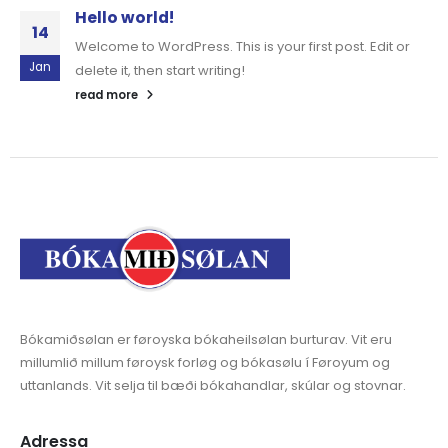
Hello world!
14
Welcome to WordPress. This is your first post. Edit or
Jan
delete it, then start writing!
read more
Bókamiðsølan er føroyska bókaheilsølan burturav. Vit eru
millumlið millum føroysk forløg og bókasølu í Føroyum og
uttanlands. Vit selja til bæði bókahandlar, skúlar og stovnar.
Adressa