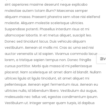
sint asperiores maxime deserunt neque explicabo
molestiae autem totam illum? Maecenas semper
aliquam massa. Praesent pharetra sem vitae nisi eleifend
molestie. Aliquam molestie scelerisque ultricies.
Suspendisse potenti. Phasellus interdum risus at mi
ullamcorper lobortis. In et metus aliquet, suscipit leo.
Donec sed tincidunt lacus. Duis vehicula aliquam
vestibulum. Aenean at mollis mi. Cras ac urna sed nisi
auctor venenatis ut id sapien. Vivamus commodo lacus
lorem, a tristique sapien tempus non. Donec fringilla
cursus porttitor. Morbi quis massa id mi pellentesque
placerat. Nam scelerisque sit amet diam id blandit. Nullam
ultrices ligula at ligula tincidunt, sit amet aliquet mi
pellentesque. Aenean eget fermentum risus. Aenean eu
ultricies nulla, id bibendum libero. Vestibulum dui augue,
malesuada nec tellus vel, egestas condimentum ipsum.
Vestibulum ut. Integer semper quam turpis, id dapibus